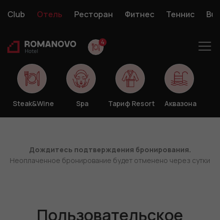
Club
Отель
Ресторан
Фитнес
Теннис
Bus
4
Услуги
Бронирование
и
Спецпредложения
Календарь
Конта
сервис
Steak&Wine
Spa
Тариф Resort
Аквазона
+7 (4742)37-13-37
Дождитесь подтверждения бронирования.
Неоплаченное бронирование будет отменено через сутки
Пользовательское