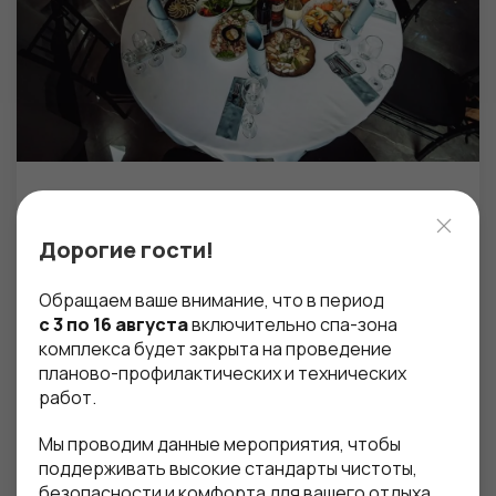
Дорогие гости!
Обращаем ваше внимание, что в период
с 3 по 16 августа
включительно спа-зона
Банкетный зал Romanovo STEAK AND
комплекса будет закрыта на проведение
WINE
планово-профилактических и технических
работ.
Стильный банкетный зал Romanovo Steak & Wine
с отдельным входом, комфортной парковкой и
Мы проводим данные мероприятия, чтобы
современным оборудованием (свет, звук, экран
поддерживать высокие стандарты чистоты,
и т.д.) - идеальное место для любого
безопасности и комфорта для вашего отдыха.